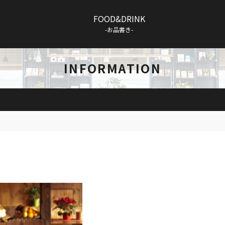
FOOD&DRINK
-お品書き-
INFORMATION